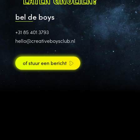
bel de boys
+31 85 401 3793
hello@creativeboysclub.nl
of stuur een bericht