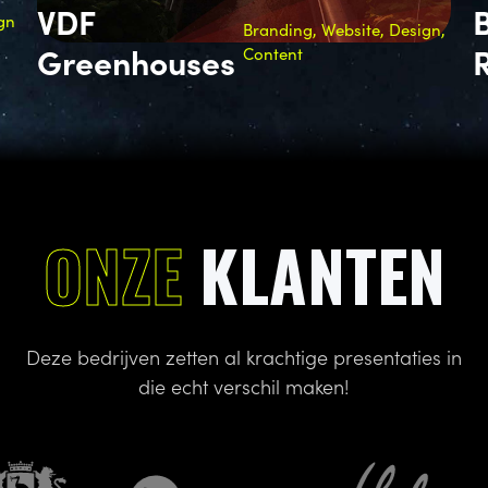
Blijdorp
n,
Concept & Design,
Rotterdam Zoo
Autobestickering
ONZE
KLANTEN
Deze bedrijven zetten al krachtige presentaties in
die echt verschil maken!