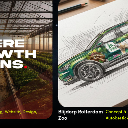
Blijdorp Rotterdam
M
Concept & Design,
Zoo
G
Autobestickering