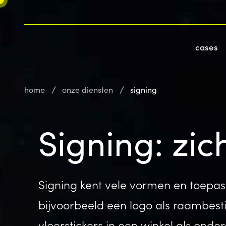
cases
home
onze diensten
signing
Signing: zic
Signing kent vele vormen en toepas
bijvoorbeeld een logo als raambesti
vloerstickers in een winkel als ond