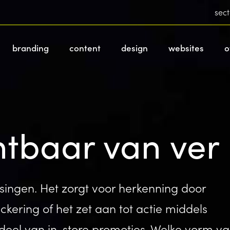
sec
branding
content
design
websites
o
htbaar van ver
singen. Het zorgt voor herkenning door
ckering of het zet aan tot actie middels
erdeel van in-store promoties. Welke vorm v