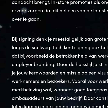
aandacht brengt. In-store promoties als 
ervoor zorgen dat dit net een van de laatst
over te gaan.
Bij signing denk je meestal gelijk aan grot
langs de snelweg. Toch kent signing ook he
dat bijvoorbeeld de betrokkenheid van we
employer branding. Door de huisstijl juist 
je jouw kernwaarden en missie op een vis
werknemers en bezoekers. Vooral voor werk
merkbeleving wat, wanneer goed toegepast,
ambassadeurs van jouw bedrijf. Door consis
laten komen in de signing, aangevuld met e