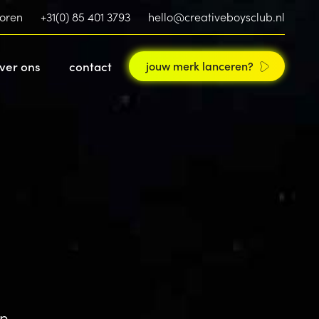
toren
+31(0) 85 401 3793
hello@creativeboysclub.nl
ver ons
contact
jouw merk lanceren?
an