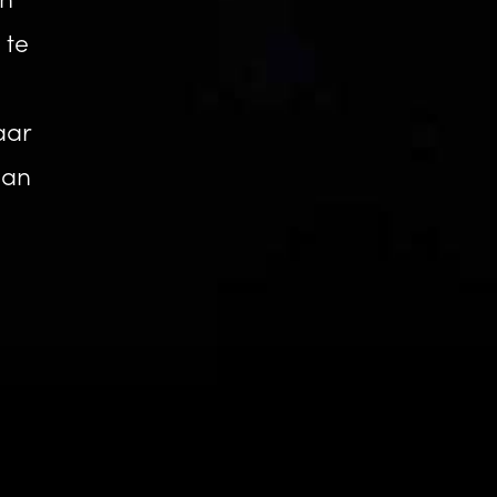
 te
m
aar
aan